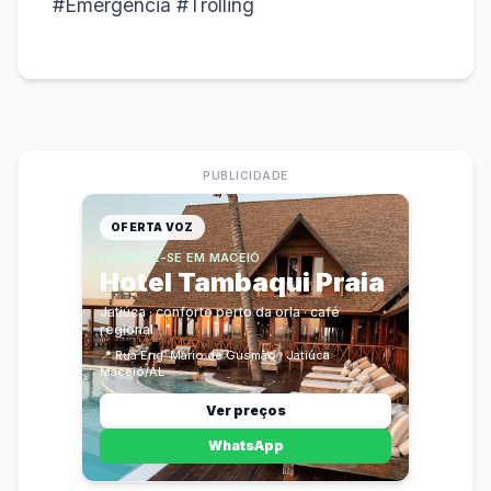
#Emergência #Trolling
PUBLICIDADE
OFERTA VOZ
HOSPEDE-SE EM MACEIÓ
Hotel Tambaqui Praia
Jatiúca · conforto perto da orla · café
regional
📍
Rua Eng. Mário de Gusmão · Jatiúca ·
Maceió/AL
Ver preços
WhatsApp