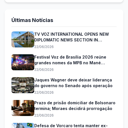
Últimas Notícias
TV VOZ INTERNATIONAL OPENS NEW
DIPLOMATIC NEWS SECTION IN
BRASÍLIA
22/06/2026
Festival Voz de Brasília 2026 reúne
grandes nomes da MPB no Mané
Garrincha
22/06/2026
Jaques Wagner deve deixar liderança
do governo no Senado após operação
22/06/2026
Prazo de prisão domiciliar de Bolsonaro
termina; Moraes decidirá prorrogação
22/06/2026
Defesa de Vorcaro tenta manter ex-