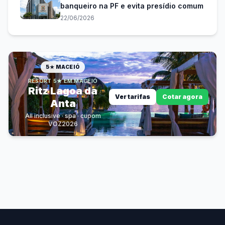
banqueiro na PF e evita presídio comum
22/06/2026
5★ MACEIÓ
RESORT 5★ EM MACEIÓ
Ritz Lagoa da
Ver tarifas
Cotar agora
Anta
All inclusive · spa · cupom
VOZ2026