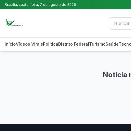
Brasília,
sexta-feira, 7 de agosto de 2026
Início
Vídeos Virais
Política
Distrito Federal
Turismo
Saúde
Tecno
Notícia 