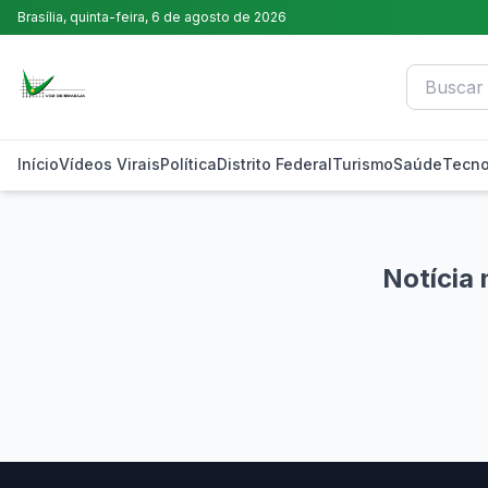
Brasília,
quinta-feira, 6 de agosto de 2026
Início
Vídeos Virais
Política
Distrito Federal
Turismo
Saúde
Tecno
Notícia 