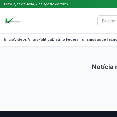
Brasília,
sexta-feira, 7 de agosto de 2026
Início
Vídeos Virais
Política
Distrito Federal
Turismo
Saúde
Tecno
Notícia 